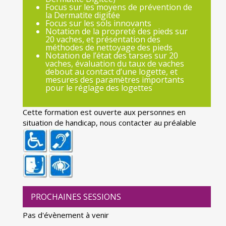
Focus sur les moyens de prévention de
la Dermatite digitée
Focus sur les sols innovants
Notation de la propreté des pieds sur
20 vaches, et présentation des
méthodes de nettoyage des pieds
Notation de l’état des tarses sur 20
vaches, évaluation du taux de vaches
debout au contact d’une logette, et
mesures des paramètres importants
pour le réglage des logettes
Cette formation est ouverte aux personnes en
situation de handicap, nous contacter au préalable
PROCHAINES SESSIONS
Pas d'évènement à venir