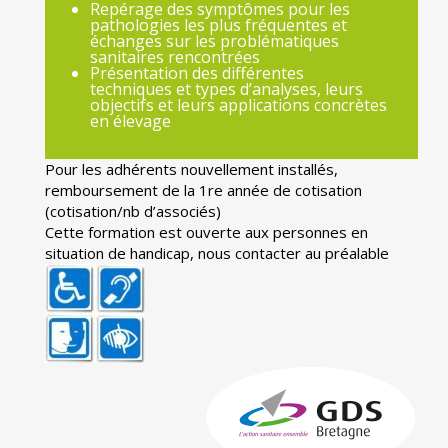
Repérage des symptômes pour les
pathologies les plus fréquentes et
échanges sur les problématiques
sanitaires rencontrées
Présentation des différentes
techniques et types d’analyses, leurs
objectifs et leurs applications concrètes
en élevage
Pour les adhérents nouvellement installés,
remboursement de la 1re année de cotisation
(cotisation/nb d’associés)
Cette formation est ouverte aux personnes en
situation de handicap, nous contacter au préalable