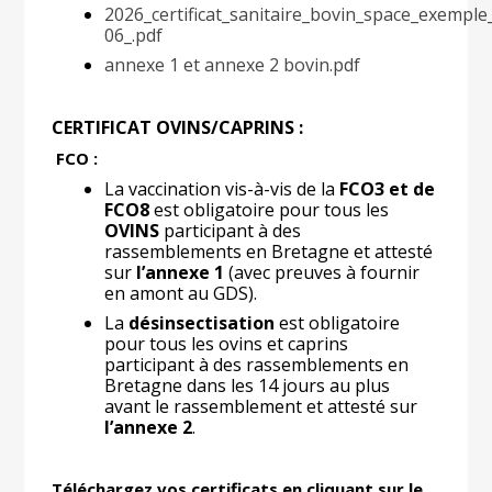
2026_certificat_sanitaire_bovin_space_exempl
06_.pdf
annexe 1 et annexe 2 bovin.pdf
CERTIFICAT OVINS/CAPRINS :
FCO :
La vaccination vis-à-vis de la
FCO3 et de
FCO8
est obligatoire pour tous les
OVINS
participant à des
rassemblements en Bretagne et attesté
sur
l’annexe 1
(avec preuves à fournir
en amont au GDS).
La
désinsectisation
est obligatoire
pour tous les ovins et caprins
participant à des rassemblements en
Bretagne dans les 14 jours au plus
avant le rassemblement et attesté sur
l’annexe 2
.
Téléchargez vos certificats en cliquant sur le