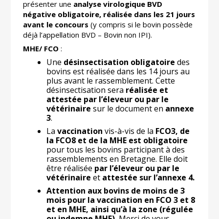
présenter une
analyse virologique BVD
négative obligatoire, réalisée dans les 21 jours
avant le concours
(y compris si le bovin possède
déjà l’appellation BVD – Bovin non IPI).
MHE/ FCO
:
Une
désinsectisation obligatoire
des
bovins est réalisée dans les 14 jours au
plus avant le rassemblement. Cette
désinsectisation sera
réalisée et
attestée par l’éleveur ou par le
vétérinaire
sur le document en
annexe
3
.
La
vaccination
vis-à-vis de la
FCO3, de
la FCO8 et de la MHE est obligatoire
pour tous les bovins participant à des
rassemblements en Bretagne. Elle doit
être réalisée
par l’éleveur ou par le
vétérinaire
et
attestée sur l’annexe 4.
Attention aux bovins de moins de 3
mois pour la vaccination en FCO 3 et 8
et en MHE, ainsi qu’à la zone (régulée
ou indemne MHE).
Merci de vous